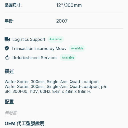
12"/300mm
晶圓尺寸:
2007
年份:
Logistics Support
Available
Transaction Insured by Moov
Available
Refurbishment Services
Available
描述
Wafer Sorter, 300mm, Single-Arm, Quad-Loadport

Wafer Sorter, 300mm, Single-Arm, Quad-Loadport, p/n 
SRT300F60, 110V, 60Hz. 84in x 48in x 88in H.
配置
無配置
OEM 代工型號說明