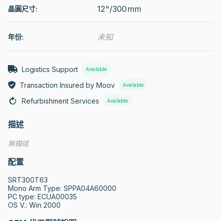
12"/300mm
晶圓尺寸:
未知
年份:
Logistics Support
Available
Transaction Insured by Moov
Available
Refurbishment Services
Available
描述
無描述
配置
SRT300T63

Mono Arm Type: SPPA04A60000

PC type: ECUA00035

OS V.: Win 2000