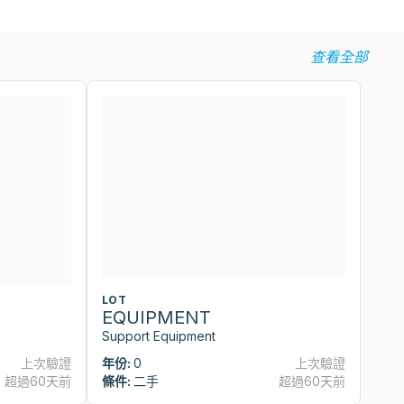
查看全部
LOT
L
EQUIPMENT
E
Support Equipment
Su
上次驗證
年份:
0
上次驗證
年
超過60天前
條件:
二手
超過60天前
條