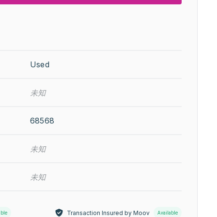
Used
未知
68568
未知
未知
Transaction Insured by Moov
able
Available