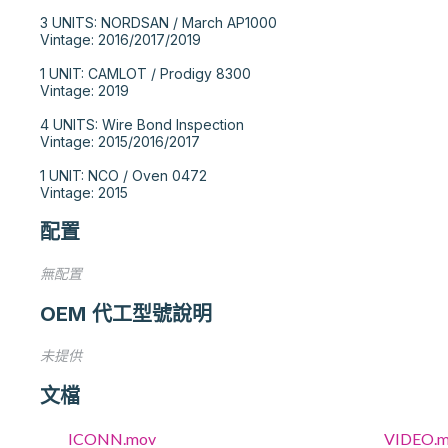
3 UNITS: NORDSAN / March AP1000

Vintage: 2016/2017/2019

1 UNIT: CAMLOT / Prodigy 8300

Vintage: 2019

4 UNITS: Wire Bond Inspection

Vintage: 2015/2016/2017

1 UNIT: NCO / Oven 0472

Vintage: 2015
配置
無配置
OEM 代工型號說明
未提供
文檔
ICONN.mov
VIDEO.