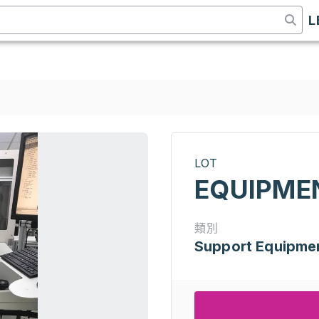
L
LOT
EQUIPME
類別
Support Equipme