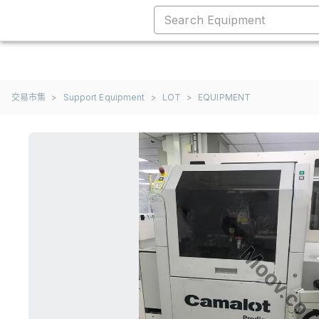
交易市集
>
Support Equipment
>
LOT
>
EQUIPMENT