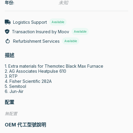
未知
年份:
Logistics Support
Available
Transaction Insured by Moov
Available
Refurbishment Services
Available
描述
1. Extra materials for Themotec Black Max Furnace

2. AG Associates Heatpulse 610

3. RTP

4. Fisher Scientific 282A

5. Semitool

6. Jun-Air
配置
無配置
OEM 代工型號說明