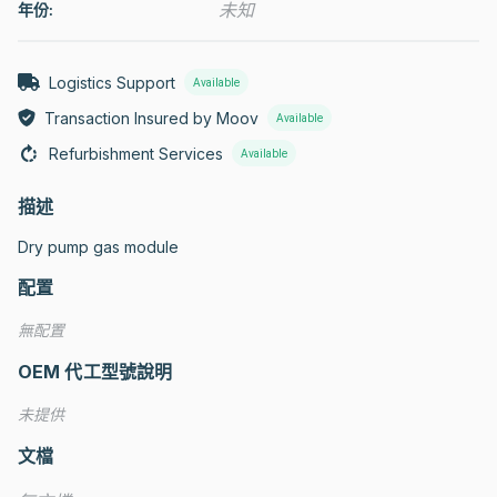
未知
年份:
Logistics Support
Available
Transaction Insured by Moov
Available
Refurbishment Services
Available
描述
Dry pump gas module
配置
無配置
OEM 代工型號說明
未提供
文檔