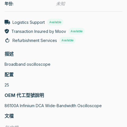
未知
年份:
Logistics Support
Available
Transaction Insured by Moov
Available
Refurbishment Services
Available
描述
Broadband oscilloscope
配置
25
OEM 代工型號說明
86100A Infiniium DCA Wide-Bandwidth Oscilloscope
文檔