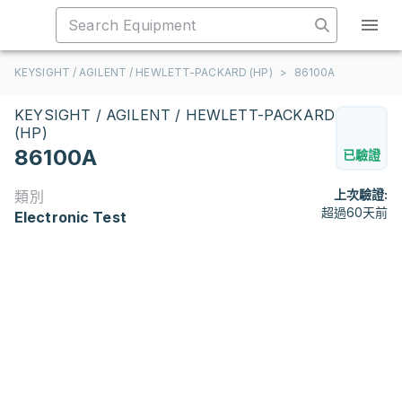
KEYSIGHT / AGILENT / HEWLETT-PACKARD (HP)
>
86100A
KEYSIGHT / AGILENT / HEWLETT-PACKARD
(HP)
86100A
已驗證
上次驗證:
類別
超過60天前
Electronic Test