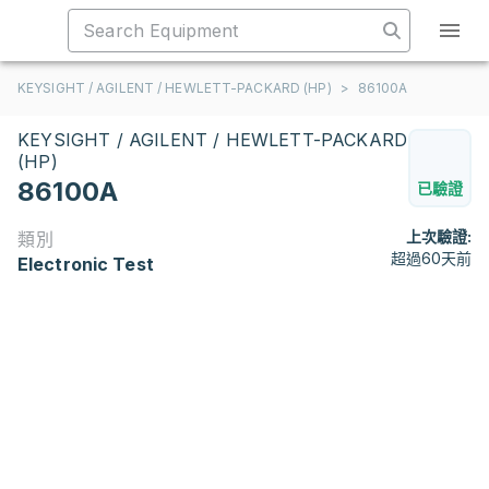
KEYSIGHT / AGILENT / HEWLETT-PACKARD (HP)
>
86100A
KEYSIGHT / AGILENT / HEWLETT-PACKARD
(HP)
86100A
已驗證
上次驗證:
類別
超過60天前
Electronic Test