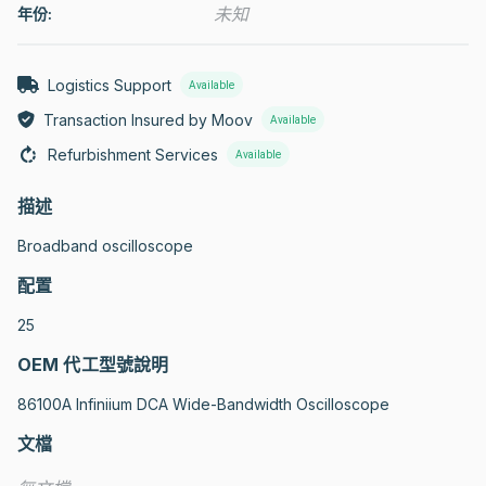
未知
年份:
Logistics Support
Available
Transaction Insured by Moov
Available
Refurbishment Services
Available
描述
Broadband oscilloscope
配置
25
OEM 代工型號說明
86100A Infiniium DCA Wide-Bandwidth Oscilloscope
文檔