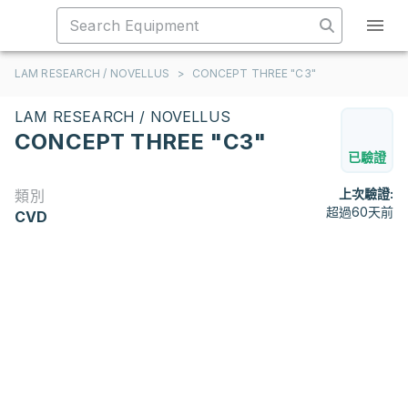
LAM RESEARCH / NOVELLUS
>
CONCEPT THREE "C3"
LAM RESEARCH / NOVELLUS
CONCEPT THREE "C3"
已驗證
上次驗證:
類別
超過60天前
CVD