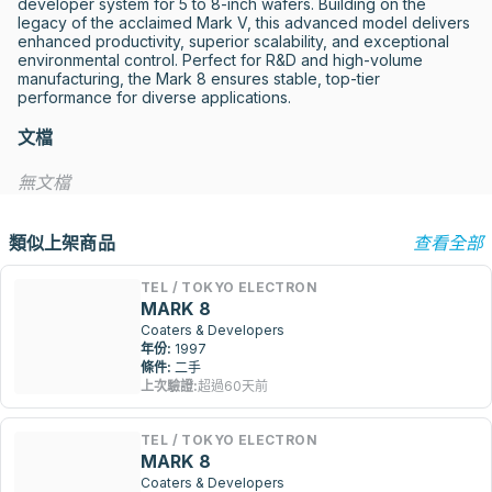
developer system for 5 to 8-inch wafers. Building on the 
legacy of the acclaimed Mark V, this advanced model delivers 
enhanced productivity, superior scalability, and exceptional 
environmental control. Perfect for R&D and high-volume 
manufacturing, the Mark 8 ensures stable, top-tier 
performance for diverse applications.
文檔
無文檔
類似上架商品
查看全部
TEL / TOKYO ELECTRON
MARK 8
Coaters & Developers
年份:
1997
條件:
二手
上次驗證:
超過60天前
TEL / TOKYO ELECTRON
MARK 8
Coaters & Developers