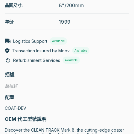
8"/200mm
晶圓尺寸:
1999
年份:
Logistics Support
Available
Transaction Insured by Moov
Available
Refurbishment Services
Available
描述
無描述
配置
COAT-DEV
OEM 代工型號說明
Discover the CLEAN TRACK Mark 8, the cutting-edge coater 