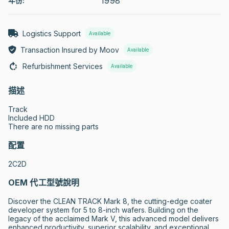
1998
年份:
Logistics Support
Available
Transaction Insured by Moov
Available
Refurbishment Services
Available
描述
Track

Included HDD

There are no missing parts
配置
2C2D
OEM 代工型號說明
Discover the CLEAN TRACK Mark 8, the cutting-edge coater 
developer system for 5 to 8-inch wafers. Building on the 
legacy of the acclaimed Mark V, this advanced model delivers 
enhanced productivity, superior scalability, and exceptional 