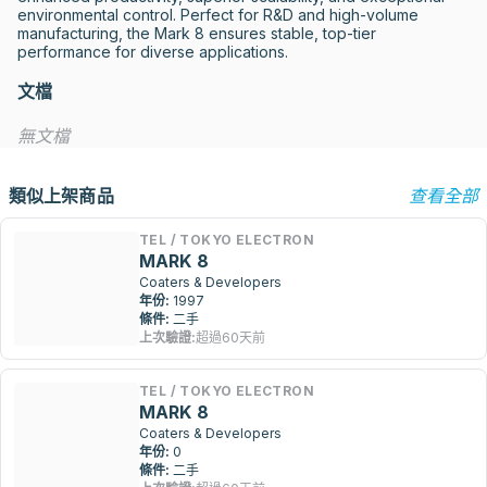
environmental control. Perfect for R&D and high-volume 
manufacturing, the Mark 8 ensures stable, top-tier 
performance for diverse applications.
文檔
無文檔
類似上架商品
查看全部
TEL / TOKYO ELECTRON
MARK 8
Coaters & Developers
年份:
1997
條件:
二手
上次驗證:
超過60天前
TEL / TOKYO ELECTRON
MARK 8
Coaters & Developers
年份:
0
條件:
二手