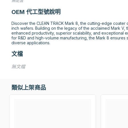
無配置
OEM 代工型號說明
Discover the CLEAN TRACK Mark 8, the cutting-edge coater d
inch wafers. Building on the legacy of the acclaimed Mark V, 
enhanced productivity, superior scalability, and exceptional e
for R&D and high-volume manufacturing, the Mark 8 ensures st
diverse applications.
文檔
無文檔
類似上架商品