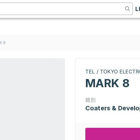
L
K 8
TEL / TOKYO ELECT
MARK 8
類別
Coaters & Develo