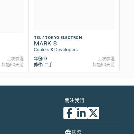
TEL / TOKYO ELECTRON
T
MARK 8
M
Coaters & Developers
Co
上次驗證
年份:
0
上次驗證
年
超過60天前
條件:
二手
超過60天前
條
關注我們
國際