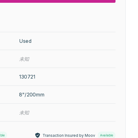
Used
未知
130721
8"/200mm
未知
Transaction Insured by Moov
able
Available