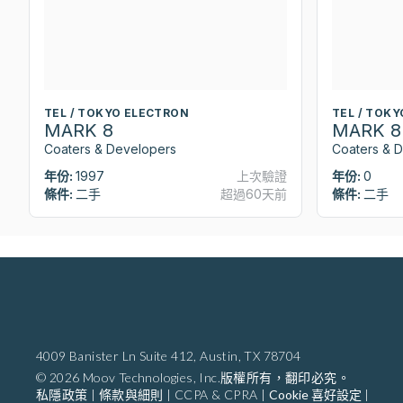
TEL / TOKYO ELECTRON
TEL / TOK
MARK 8
MARK 8
Coaters & Developers
Coaters & 
年份:
1997
上次驗證
年份:
0
條件:
二手
超過60天前
條件:
二手
4009 Banister Ln Suite 412,
Austin, TX 78704
© 2026 Moov Technologies, Inc.版權所有，翻印必究。
私隱政策
|
條款與細則
|
CCPA & CPRA
|
Cookie 喜好設定
|