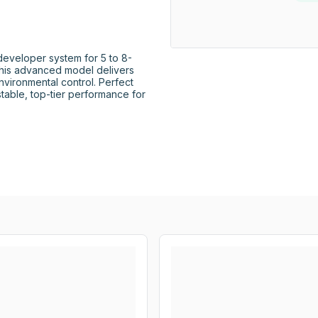
eveloper system for 5 to 8-
this advanced model delivers 
nvironmental control. Perfect 
able, top-tier performance for 