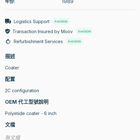
1989
年份:
Logistics Support
Available
Transaction Insured by Moov
Available
Refurbishment Services
Available
描述
Coater
配置
2C configuration
OEM 代工型號說明
Polyimide coater - 6 inch
文檔
無文檔