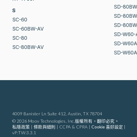
SD-80BW
S
SD-80BW
SC-60
SD-80BW
SC-60BW-AV
SD-W60-
SC-80
SD-W60
SC-80BW-AV
SD-W60A
4009 Banister Ln Suite 412,
Austin, TX 78704
© 2026 Moov Technologies, Inc.版權所有，翻印必究。
私隱政策
|
條款與細則
|
CCPA & CPRA
|
Cookie 喜好設定
|
vP:TW:3.3.1