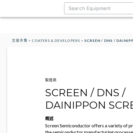
交易市集
>
COATERS & DEVELOPERS
>
SCREEN / DNS / DAINI
製造商
SCREEN / DNS /
DAINIPPON SCR
概述
Screen Semiconductor offers a variety of 
the semiconductor manufacturing processes