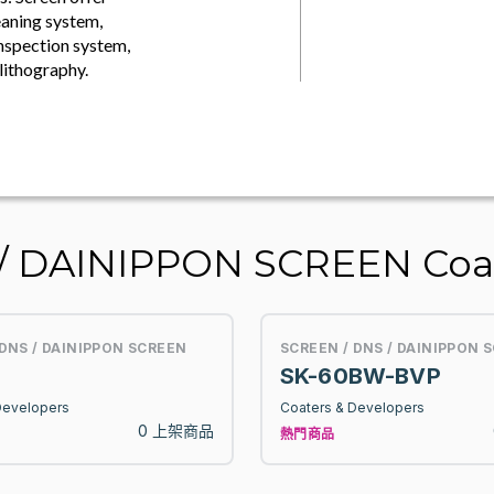
eaning system,
nspection system,
lithography.
DAINIPPON SCREEN Coate
 DNS / DAINIPPON SCREEN
SCREEN / DNS / DAINIPPON 
SK-60BW-BVP
Developers
Coaters & Developers
0 上架商品
熱門商品