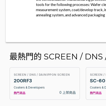
tools for the following processes: Wafer cl
measurement system, coat/develop track, i
annealing system, and advanced packaging 
最熱門的 SCREEN / DNS / 
SCREEN / DNS / DAINIPPON SCREEN
SCREEN /
200RF3
SC-60
Coaters & Developers
Coaters & 
0 上架商品
熱門商品
熱門商品