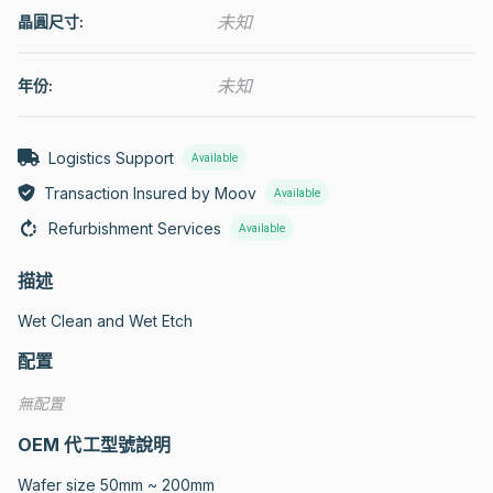
未知
晶圓尺寸:
未知
年份:
Logistics Support
Available
Transaction Insured by Moov
Available
Refurbishment Services
Available
描述
Wet Clean and Wet Etch
配置
無配置
OEM 代工型號說明
Wafer size 50mm ~ 200mm
