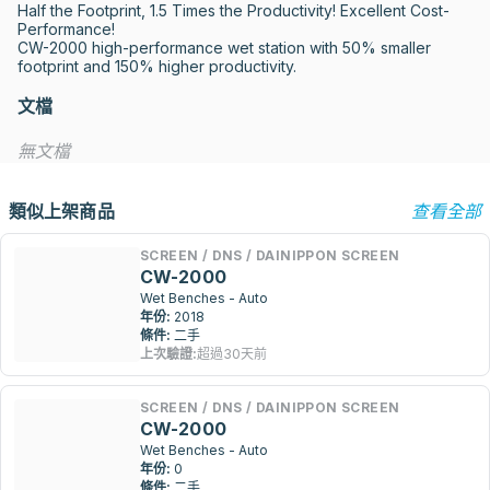
Half the Footprint, 1.5 Times the Productivity! Excellent Cost-
Performance!

CW-2000 high-performance wet station with 50% smaller 
footprint and 150% higher productivity.
文檔
無文檔
類似上架商品
查看全部
SCREEN / DNS / DAINIPPON SCREEN
CW-2000
Wet Benches - Auto
年份:
2018
條件:
二手
上次驗證:
超過30天前
SCREEN / DNS / DAINIPPON SCREEN
CW-2000
Wet Benches - Auto
年份:
0
條件:
二手