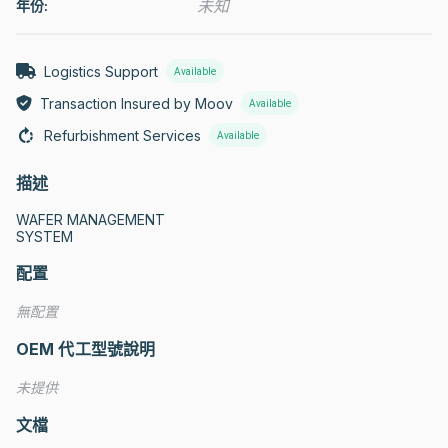
未知
年份:
Logistics Support
Available
Transaction Insured by Moov
Available
Refurbishment Services
Available
描述
WAFER MANAGEMENT

SYSTEM
配置
無配置
OEM 代工型號說明
未提供
文檔