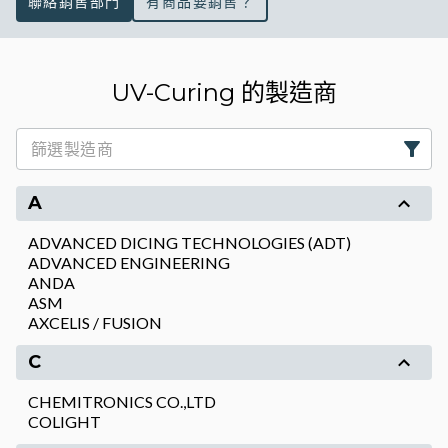
聯絡銷售部門
有商品要銷售？
UV-Curing 的製造商
A
ADVANCED DICING TECHNOLOGIES (ADT)
ADVANCED ENGINEERING
ANDA
ASM
AXCELIS / FUSION
C
CHEMITRONICS CO.,LTD
COLIGHT