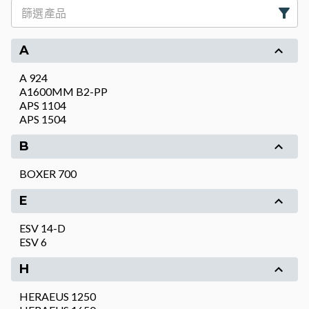
A
A 924
A1600MM B2-PP
APS 1104
APS 1504
B
BOXER 700
E
ESV 14-D
ESV 6
H
HERAEUS 1250