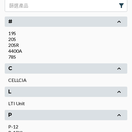
#
19S
20S
20SR
4400A
78S
C
CELLCIA
L
LTI Unit
P
P-12