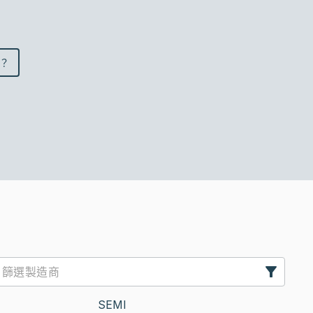
？
SEMI