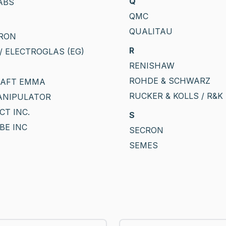
Q
ABS
QMC
QUALITAU
RON
R
/ ELECTROGLAS (EG)
RENISHAW
ROHDE & SCHWARZ
RAFT EMMA
RUCKER & KOLLS / R&K
ANIPULATOR
CT INC.
S
BE INC
SECRON
SEMES