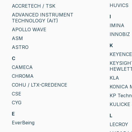
HUVICS
ACCRETECH / TSK
ADVANCED INSTRUMENT
I
TECHNOLOGY (AiT)
IMINA
APOLLO WAVE
INNOBIZ
ASM
K
ASTRO
KEYENCE
C
KEYSIGHT
CAMECA
HEWLETT
CHROMA
KLA
COHU / LTX-CREDENCE
KONICA 
CSE
KP Techn
CYG
KULICKE 
E
L
EverBeing
LECROY