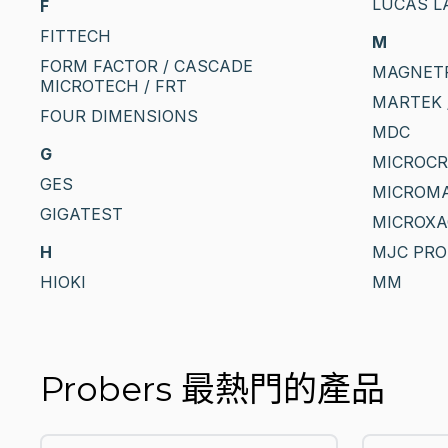
LUCAS L
F
FITTECH
M
FORM FACTOR / CASCADE
MAGNET
MICROTECH / FRT
MARTEK 
FOUR DIMENSIONS
MDC
G
MICROC
GES
MICROM
GIGATEST
MICROXA
H
MJC PRO
HIOKI
MM
Probers 最熱門的產品