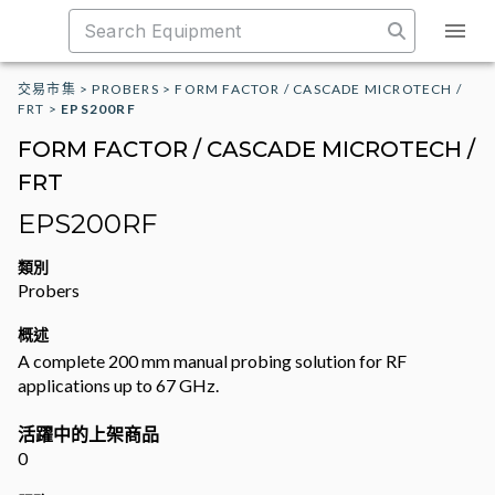
交易市集
>
PROBERS
>
FORM FACTOR / CASCADE MICROTECH /
FRT
>
EPS200RF
FORM FACTOR / CASCADE MICROTECH /
FRT
EPS200RF
類別
Probers
概述
A complete 200 mm manual probing solution for RF
applications up to 67 GHz.
活躍中的上架商品
0