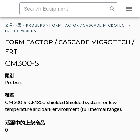
交易市集
>
PROBERS
>
FORM FACTOR / CASCADE MICROTECH /
FRT
>
CM300-S
FORM FACTOR / CASCADE MICROTECH /
FRT
CM300-S
類別
Probers
概述
CM300-S: CM300, shielded Shielded system for low-
temperature and dark environment (full thermal range).
活躍中的上架商品
0