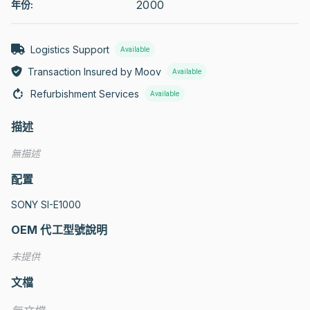
2000
年份:
Logistics Support
Available
Transaction Insured by Moov
Available
Refurbishment Services
Available
描述
無描述
配置
SONY SI-E1000
OEM 代工型號說明
未提供
文檔