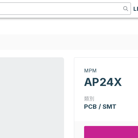
L
MPM
AP24X
類別
PCB / SMT