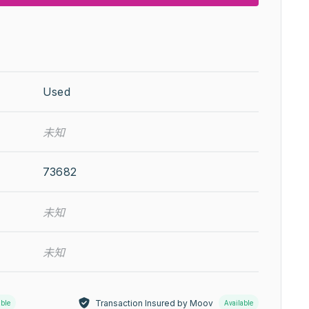
Used
未知
73682
未知
未知
Transaction Insured by Moov
able
Available