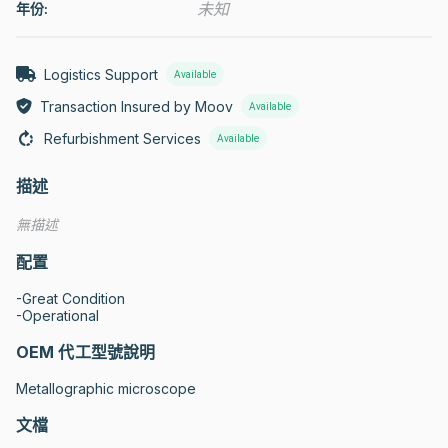
未知
年份:
Logistics Support
Available
Transaction Insured by Moov
Available
Refurbishment Services
Available
描述
無描述
配置
-Great Condition

-Operational
OEM 代工型號說明
Metallographic microscope
文檔