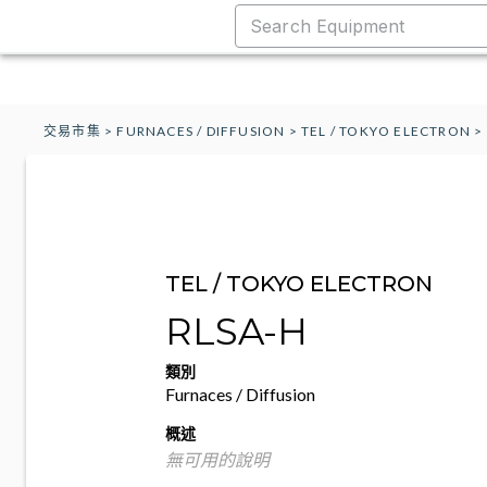
交易市集
>
FURNACES / DIFFUSION
>
TEL / TOKYO ELECTRON
>
TEL / TOKYO ELECTRON
RLSA-H
類別
Furnaces / Diffusion
概述
無可用的說明