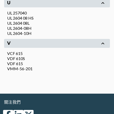
U
UL 257040
UL 2604 08 HS
UL 2604 08L
UL 2604-08H
UL 2604-10H
V
VCF 615
VDF 610S
VDF 615
VMM-56-201
關注我們