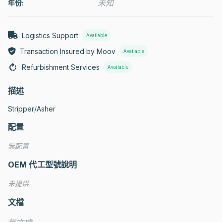
未知
年份:
Logistics Support
Available
Transaction Insured by Moov
Available
Refurbishment Services
Available
描述
Stripper/Asher
配置
無配置
OEM 代工型號說明
未提供
文檔