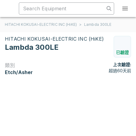
HITACHI KOKUSAI-ELECTRIC INC (HiKE)
>
Lambda 300LE
HITACHI KOKUSAI-ELECTRIC INC (HiKE)
Lambda 300LE
已驗證
上次驗證:
類別
超過60天前
Etch/Asher