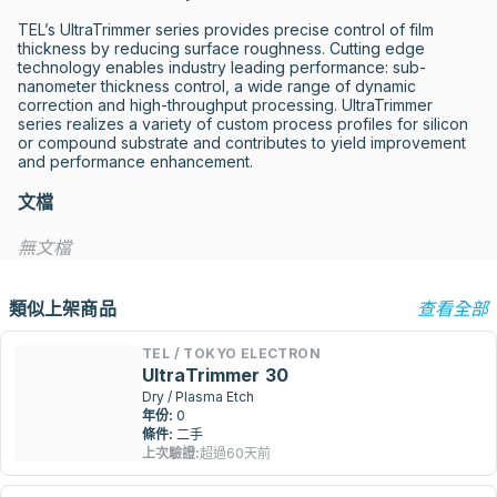
TEL’s UltraTrimmer series provides precise control of film 
thickness by reducing surface roughness. Cutting edge 
technology enables industry leading performance: sub-
nanometer thickness control, a wide range of dynamic 
correction and high-throughput processing. UltraTrimmer 
series realizes a variety of custom process profiles for silicon 
or compound substrate and contributes to yield improvement 
and performance enhancement.
文檔
無文檔
類似上架商品
查看全部
TEL / TOKYO ELECTRON
UltraTrimmer 30
Dry / Plasma Etch
年份:
0
條件:
二手
上次驗證:
超過60天前