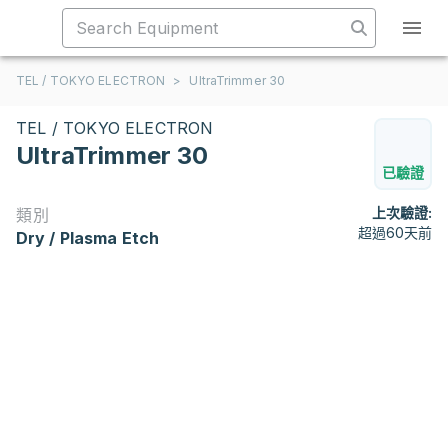
TEL / TOKYO ELECTRON
>
UltraTrimmer 30
TEL / TOKYO ELECTRON
UltraTrimmer 30
已驗證
上次驗證:
類別
超過60天前
Dry / Plasma Etch