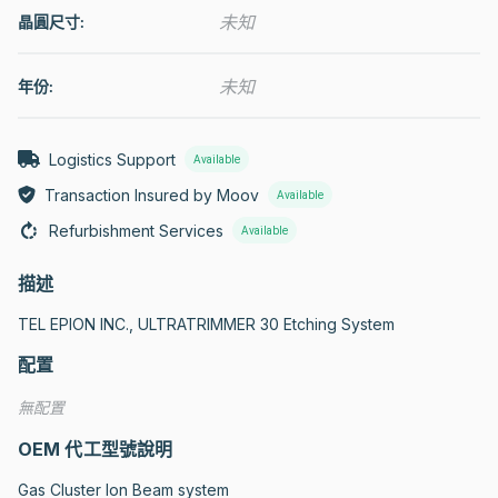
未知
晶圓尺寸:
未知
年份:
Logistics Support
Available
Transaction Insured by Moov
Available
Refurbishment Services
Available
描述
TEL EPION INC., ULTRATRIMMER 30 Etching System
配置
無配置
OEM 代工型號說明
Gas Cluster Ion Beam system
