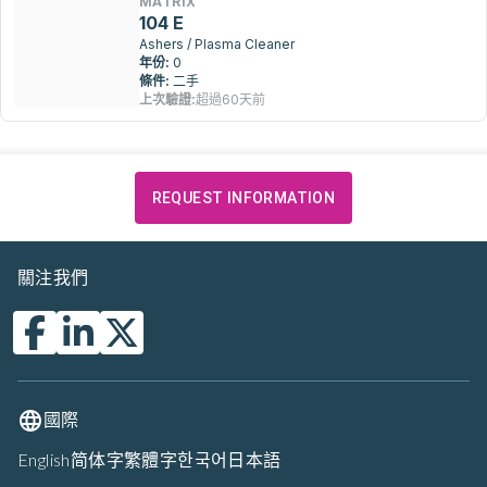
MATRIX
104 E
Ashers / Plasma Cleaner
年份:
0
條件:
二手
上次驗證:
超過60天前
REQUEST INFORMATION
關注我們
國際
English
简体字
繁體字
한국어
日本語