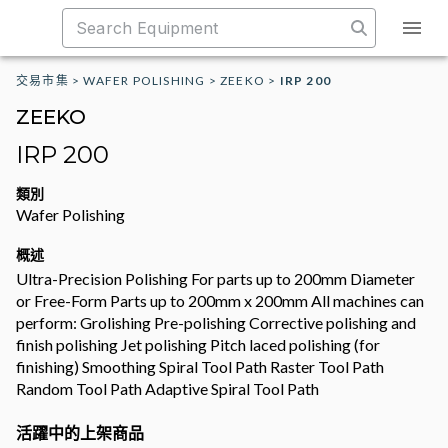
交易市集
>
WAFER POLISHING
>
ZEEKO
>
IRP 200
ZEEKO
IRP 200
類別
Wafer Polishing
概述
Ultra-Precision Polishing For parts up to 200mm Diameter
or Free-Form Parts up to 200mm x 200mm All machines can
perform: Grolishing Pre-polishing Corrective polishing and
finish polishing Jet polishing Pitch laced polishing (for
finishing) Smoothing Spiral Tool Path Raster Tool Path
Random Tool Path Adaptive Spiral Tool Path
活躍中的上架商品