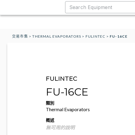
交易市集
>
THERMAL EVAPORATORS
>
FULINTEC
>
FU-16CE
FULINTEC
FU-16CE
類別
Thermal Evaporators
概述
無可用的說明