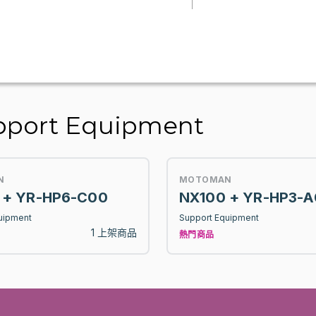
ort Equipment
N
MOTOMAN
 + YR-HP6-C00
NX100 + YR-HP3-
uipment
Support Equipment
1 上架商品
熱門商品