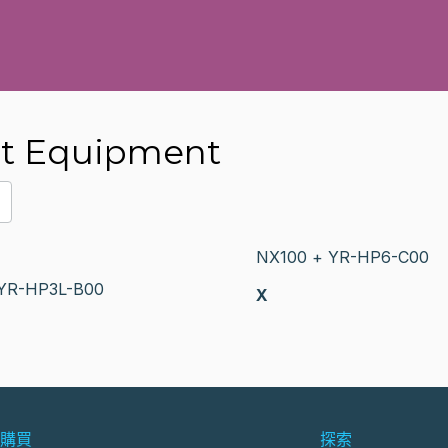
 Equipment
NX100 + YR-HP6-C00
YR-HP3L-B00
X
購買
探索