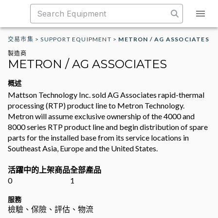
交易市集
>
SUPPORT EQUIPMENT
>
METRON / AG ASSOCIATES
製造商
METRON / AG ASSOCIATES
概述
Mattson Technology Inc. sold AG Associates rapid-thermal
processing (RTP) product line to Metron Technology.
Metron will assume exclusive ownership of the 4000 and
8000 series RTP product line and begin distribution of spare
parts for the installed base from its service locations in
Southeast Asia, Europe and the United States.
活躍中的上架商品
全部產品
0
1
服務
檢驗、保險、評估、物流