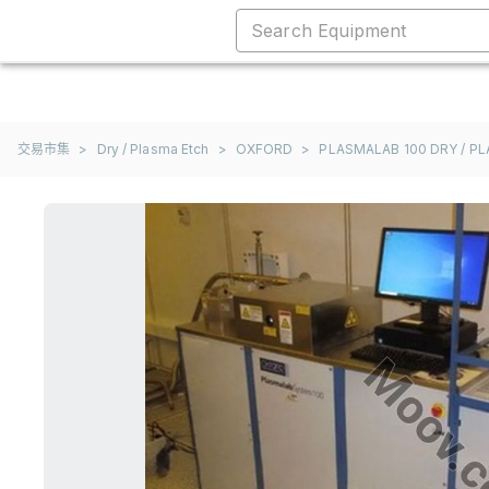
交易市集
>
Dry / Plasma Etch
>
OXFORD
>
PLASMALAB 100 DRY / P