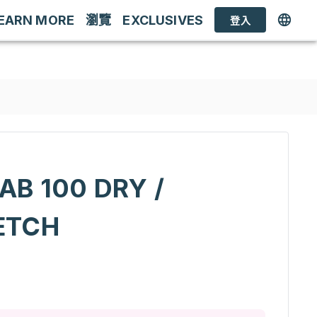
EARN MORE
瀏覽
EXCLUSIVES
登入
B 100 DRY /
ETCH