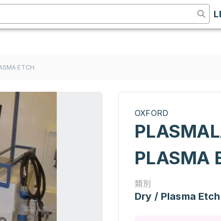
L
LASMA ETCH
OXFORD
PLASMALA
PLASMA 
類別
Dry / Plasma Etch