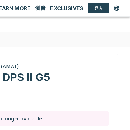
EARN MORE
瀏覽
EXCLUSIVES
登入
 (AMAT)
DPS II G5
o longer available