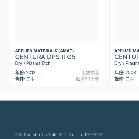
APPLIED MATERIALS (AMAT)
APPLIED M
CENTURA DPS II G5
CENTUR
Dry / Plasma Etch
Dry / Plasm
年份:
2012
上次驗證
年份:
2008
條件:
二手
超過60天前
條件:
二手
4009 Banister Ln Suite 412,
Austin, TX 78704