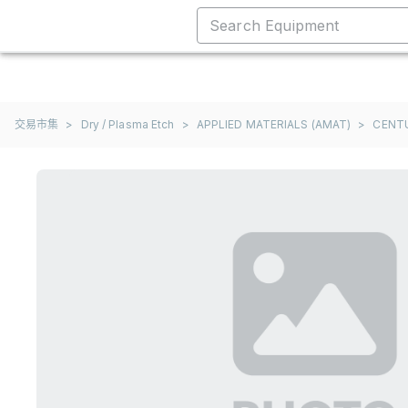
交易市集
>
Dry / Plasma Etch
>
APPLIED MATERIALS (AMAT)
>
CENTU