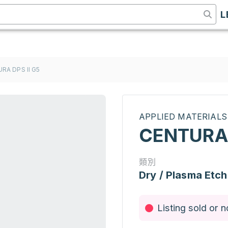
L
RA DPS II G5
APPLIED MATERIALS
CENTURA 
類別
Dry / Plasma Etch
Listing sold or n