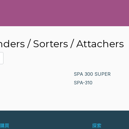
rs / Sorters / Attachers
SPA 300 SUPER
SPA-310
購買
探索