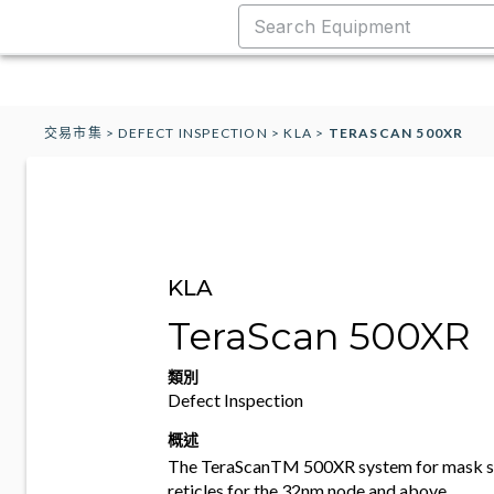
交易市集
>
DEFECT INSPECTION
>
KLA
>
TERASCAN 500XR
KLA
TeraScan 500XR
類別
Defect Inspection
概述
The TeraScanTM 500XR system for mask s
reticles for the 32nm node and above.