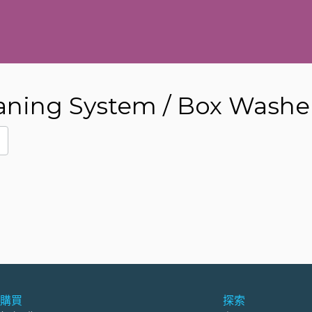
aning System / Box Washe
購買
探索