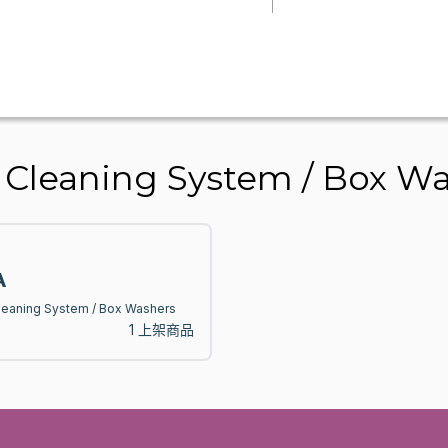
leaning System / Box Wa
A
leaning System / Box Washers
1 上架商品