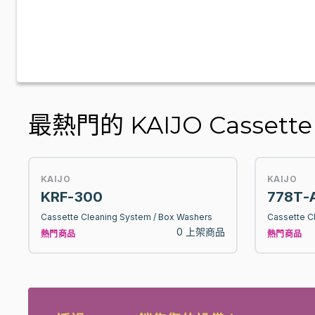
最熱門的 KAIJO Cassette C
KAIJO
KAIJO
KRF-300
778T-
Cassette Cleaning System / Box Washers
Cassette C
0 上架商品
熱門商品
熱門商品