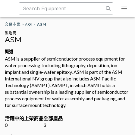
交易市集
>
AOI
>
ASM
製造商
ASM
概述
ASM is a supplier of semiconductor process equipment for
wafer processing, including lithography, deposition, ion
implant and single-wafer epitaxy. ASM is part of the ASM
International NV group that also includes ASM Pacific
Technology (ASMPT). ASMPT, in which ASMI holds a
substantial ownership is a leading supplier of semiconductor
process equipment for wafer assembly and packaging, and
for surface mount technology.
活躍中的上架商品
全部產品
0
3